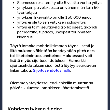
Suomessa rekisteröity alle 5 vuotta vanha yritys
yrityksen palveluksessa on vähemmän kuin 50
työntekijää
yrityksen liikevaihto on alle 150 000 euroa
yritys ei ole toisen yrityksen sidosyritys
yritys ei toimi seuraavilla aloilla: aseet, alkoholi,
pornografia, tupakka, uhkapelit tai ihmisten
kloonaus
Täytä lomake mahdollisimman täydellisesti ja
liitä mukaan vähintään kohdeyhtiön pitch deck
tai liiketoimintasuunnitelma. Halutessasi voit
lisätä myös sijoitusehdotuksen. Esimerkki
sijoitusehdotuksen sisällöstä löytyy seuraavan
linkin takaa:
Sijoitusehdotusmalli
.
Olemme yhteydessä lead-enkeliin muutaman
päivän kuluessa lomakkeen lähettämisestä.
Kohdeyrityksen tiedot