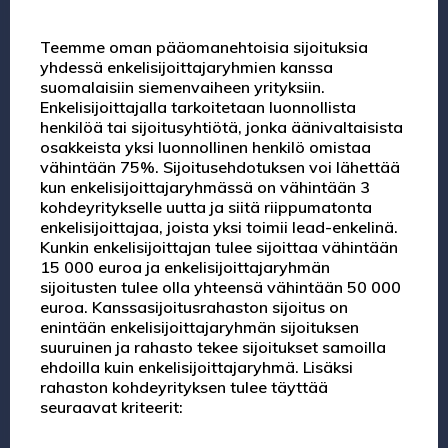
Teemme oman pääomanehtoisia sijoituksia
yhdessä enkelisijoittajaryhmien kanssa
suomalaisiin siemenvaiheen yrityksiin.
Enkelisijoittajalla tarkoitetaan luonnollista
henkilöä tai sijoitusyhtiötä, jonka äänivaltaisista
osakkeista yksi luonnollinen henkilö omistaa
vähintään 75%. Sijoitusehdotuksen voi lähettää
kun enkelisijoittajaryhmässä on vähintään 3
kohdeyritykselle uutta ja siitä riippumatonta
enkelisijoittajaa, joista yksi toimii lead-enkelinä.
Kunkin enkelisijoittajan tulee sijoittaa vähintään
15 000 euroa ja enkelisijoittajaryhmän
sijoitusten tulee olla yhteensä vähintään 50 000
euroa. Kanssasijoitusrahaston sijoitus on
enintään enkelisijoittajaryhmän sijoituksen
suuruinen ja rahasto tekee sijoitukset samoilla
ehdoilla kuin enkelisijoittajaryhmä. Lisäksi
rahaston kohdeyrityksen tulee täyttää
seuraavat kriteerit: